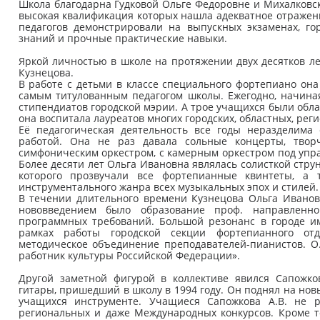
Школа благодарна Гудковой Ольге Федоровне и Михалков
высокая квалификация которых нашла адекватное отражени
педагогов демонстрировали на выпускных экзаменах, го
знаний и прочные практические навыки.
Яркой личностью в школе на протяжении двух десятков 
Кузнецова.
В работе с детьми в классе специального фортепиано он
самым титулованным педагогом школы. Ежегодно, начиная
стипендиатов городской мэрии. А трое учащихся были облад
она воспитала лауреатов многих городских, областных, ре
Её педагогическая деятельность все годы неразделима
работой. Она не раз давала сольные концерты, твор
симфоническим оркестром, с камерным оркестром под упра
Более десяти лет Ольга Ивановна являлась солисткой стру
которого прозвучали все фортепианные квинтеты, а 
инструментального жанра всех музыкальных эпох и стилей.
В течении длительного времени Кузнецова Ольга Иванов
нововведением было образование проф. направленн
программных требований. Большой резонанс в городе и
рамках работы городской секции фортепианного отд
методическое объединение преподавателей-пианистов. О
работник культуры Российской Федерации».
Другой заметной фигурой в коллективе явился Сапожко
гитары, пришедший в школу в 1994 году. Он поднял на нов
учащихся инструменте. Учащиеся Сапожкова А.В. не ра
региональных и даже Международных конкурсов. Кроме т