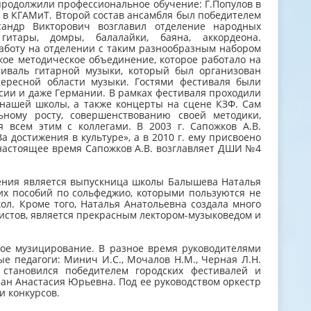
 продолжили профессиональное обучение: Г.Популов в
 в КГАМиТ. Второй состав ансамбля был победителем
сандр Викторович возглавил отделение народных
итары, домры, балалайки, баяна, аккордеона.
аботу на отделении с таким разнообразным набором
ское методическое объединение, которое работало на
тиваль гитарной музыки, который был организован
ересной области музыки. Гостями фестиваля были
сии и даже Германии. В рамках фестиваля проходили
 нашей школы, а также концерты на сцене КЗФ. Сам
ьному росту, совершенствованию своей методики,
всем этим с коллегами. В 2003 г. Сапожков А.В.
достижения в культуре», а в 2010 г. ему присвоено
 настоящее время Сапожков А.В. возглавляет ДШИ №4
ления является выпускница школы Балышева Наталья
их пособий по сольфеджио, которыми пользуются не
ол. Кроме того, Наталья Анатольевна создала много
истов, является прекрасным лектором-музыковедом и
ное музицирование. В разное время руководителями
е педагоги: Минич И.С., Мочалов Н.М., Черная Л.Н.
 становился победителем городских фестивалей и
кман Анастасия Юрьевна. Под ее руководством оркестр
и конкурсов.