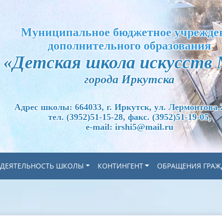
Муниципальное бюджетное учрежде
дополнительного образования
«Детская школа искусств 
города Иркутска
Адрес школы: 664033, г. Иркутск, ул. Лермонтова 
тел. (3952)51-15-28, факс. (3952)51-19-05,
e-mail: irshi5@mail.ru
ДЕЯТЕЛЬНОСТЬ ШКОЛЫ
КОНТИНГЕНТ
ОБРАЩЕНИЯ ГРАЖ