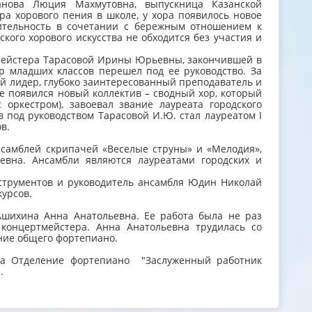
анова Люция Махмутовна, выпускница Казанской
ра хорового пения в школе, у хора появилось новое
зительность в сочетании с бережным отношением к
кого хорового искусства не обходится без участия и
ормейстера Тарасовой Ирины Юрьевны, закончившей в
ор младших классов перешел под ее руководство. За
й лидер, глубоко заинтересованный преподаватель и
е появился новый коллектив – сводный хор, который
 оркестром), завоевал звание лауреата городского
в под руководством Тарасовой И.Ю. стал лауреатом I
в.
нсамблей скрипачей «Веселые струны» и «Мелодия»,
ьевна. Ансамбли являются лауреатами городских и
нструментов и руководитель ансамбля Юдин Николай
урсов.
шихина Анна Анатольевна. Ее работа была не раз
концертмейстера. Анна Анатольевна трудилась со
ние общего фортепиано.
яла Отделение фортепиано "Заслуженный работник
.