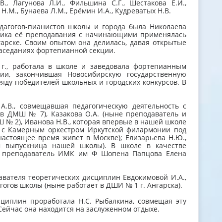
., Лагунова Л.И., Фильшина С.Г., Шестакова Е.И.,
 Н.М., Бунаева Л.М., Ерёмин И.А., Кудреватых Н.В.
дагогов-пианистов школы и города была Николаева
одика её преподавания с начинающими применялась
гарске. Своим опытом она делилась, давая открытые
 заседаниях фортепианной секции.
г., работала в школе и заведовала фортепианным
ции, закончившая Новосибирскую государственную
яду победителей школьных и городских конкурсов. В
А.В., совмещавшая педагогическую деятельность с
 в ДМШ № 7), Казакова О.А. (ныне преподаватель и
 № 2), Иванова Н.В., которая впервые в нашей школе
а с Камерным оркестром Иркутской филармонии под
настоящее время живет в Москве); Елизарьева Н.Ю.,
м выпускница нашей школы). В школе в качестве
Ф, преподаватель ИМК им Ф Шопена Папцова Елена
вателя теоретических дисциплин Евдокимовой И.А.,
огов школы (ныне работает в ДШИ № 1 г. Ангарска).
сциплин проработала Н.С. Рыбалкина, совмещая эту
Сейчас она находится на заслуженном отдыхе.