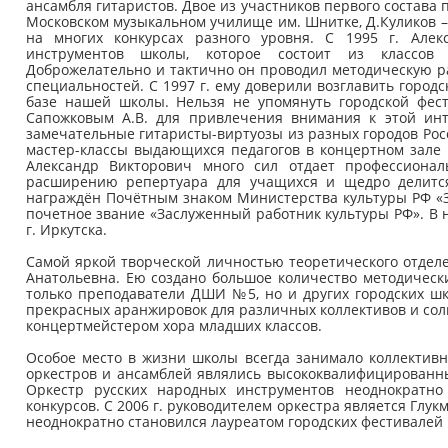
ансамбля гитаристов. Двое из участников первого состава
Московском музыкальном училище им. Шнитке, Д.Куликов –
на многих конкурсах разного уровня. С 1995 г. Алек
инструментов школы, которое состоит из классов г
Доброжелательно и тактично он проводил методическую р
специальностей. С 1997 г. ему доверили возглавить город
базе нашей школы. Нельзя не упомянуть городской фес
Сапожковым А.В. для привлечения внимания к этой инт
замечательные гитаристы-виртуозы из разных городов Рос
мастер-классы выдающихся педагогов в концертном зале
Александр Викторович много сил отдает профессионал
расширению репертуара для учащихся и щедро делится 
награждён Почётным знаком Министерства культуры РФ «За 
почетное звание «Заслуженный работник культуры РФ». В
г. Иркутска.
Самой яркой творческой личностью теоретического отде
Анатольевна. Ею создано большое количество методическ
только преподаватели ДШИ №5, но и других городских шк
прекрасных аранжировок для различных коллективов и сол
концертмейстером хора младших классов.
Особое место в жизни школы всегда занимало коллектив
оркестров и ансамблей являлись высококвалифицированны
Оркестр русских народных инструментов неоднократно
конкурсов. С 2006 г. руководителем оркестра является Глу
неоднократно становился лауреатом городских фестивалей 