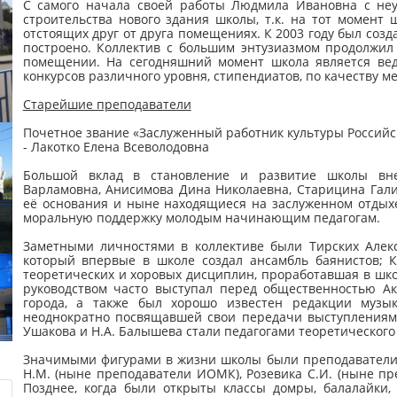
С самого начала своей работы Людмила Ивановна с неу
строительства нового здания школы, т.к. на тот момент
отстоящих друг от друга помещениях. К 2003 году был созда
построено. Коллектив с большим энтузиазмом продолжил
помещении. На сегодняшний момент школа является вед
конкурсов различного уровня, стипендиатов, по качеству м
Cтарейшие преподаватели
Почетное звание «Заслуженный работник культуры Российс
- Лакотко Елена Всеволодовна
Большой вклад в становление и развитие школы вне
Варламовна, Анисимова Дина Николаевна, Старицина Гал
её основания и ныне находящиеся на заслуженном отды
моральную поддержку молодым начинающим педагогам.
Заметными личностями в коллективе были Тирских Алекс
который впервые в школе создал ансамбль баянистов; 
теоретических и хоровых дисциплин, проработавшая в шко
руководством часто выступал перед общественностью А
города, а также был хорошо известен редакции музык
неоднократно посвящавшей свои передачи выступлениям э
Ушакова и Н.А. Балышева стали педагогами теоретического
Значимыми фигурами в жизни школы были преподаватели п
Н.М. (ныне преподаватели ИОМК), Розевика С.И. (ныне п
Позднее, когда были открыты классы домры, балалайки