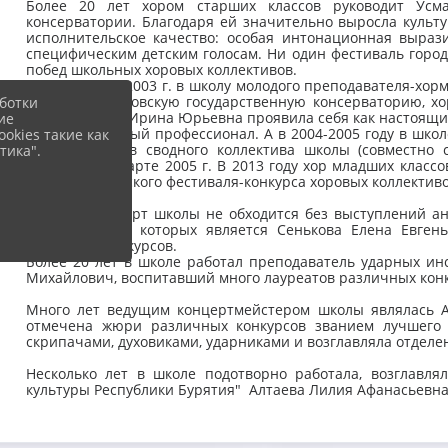
Более 20 лет хором старших классов руководит Усм
консерватории. Благодаря ей значительно выросла культу
исполнительское качество: особая интонационная выра
специфическим детским голосам. Ни один фестиваль городс
побед школьных хоровых коллективов.
С приходом в 2003 г. в школу молодого преподавателя-х
этот год Саратовскую государственную консерваторию, х
ботки
время работы Ирина Юрьевна проявила себя как настоящи
ие
очень грамотный профессионал. А в 2004-2005 году в школ
okies такие как
войдя в состав сводного коллектива школы (совместно с
тика".
фестиваля в марте 2005 г. В 2013 году хор младших классо
степени городского фестиваля-конкурса хоровых коллективо
Ни один концерт школы не обходится без выступлений а
руководителем которых является Сенькова Елена Евген
областных конкурсов.
Более 20 лет в школе работал преподаватель ударных и
Михайлович, воспитавший много лауреатов различных конк
Много лет ведущим концертмейстером школы являлась А
отмечена жюри различных конкурсов званием лучшего 
скрипачами, духовиками, ударниками и возглавляла отделе
Несколько лет в школе подотворно работала, возглавл
культуры Республики Бурятия" Алтаева Лилия Афанасьевна