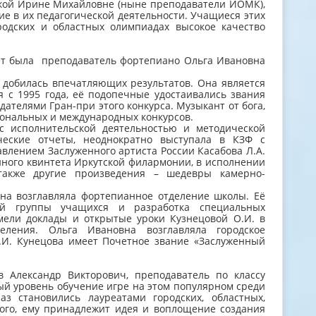
ской Ирине Михайловне (ныне преподаватели ИОМК),
е в их педагогической деятельности. Учащиеся этих
родских и областных олимпиадах высокое качество
лет была преподаватель фортепиано Ольга Ивановна
а добилась впечатляющих результатов. Она является
 с 1995 года, её подопечные удостаивались звания
ателями Гран-при этого конкурса. Музыкант от бога,
гиональных и международных конкурсов.
 с исполнительской деятельностью и методической
ческие отчеты, неоднократно выступала в КЗФ с
влением Заслуженного артиста России Касабова Л.А.
нного квинтета Иркутской филармонии, в исполнении
также другие произведения – шедевры камерно-
на возглавляла фортепианное отделение школы. Её
ой группы учащихся и разработка специальных
мели доклады и открытые уроки Кузнецовой О.И. в
еления. Ольга Ивановна возглавляла городское
.И. Кунецова имеет Почетное звание «Заслуженный
в Александр Викторович, преподаватель по классу
ый уровень обучение игре на этом популярном среди
з становились лауреатами городских, областных,
ого, ему принадлежит идея и воплощение создания