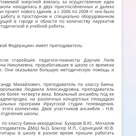
томимой энергией взялась за осуществление идеи
 школа находилась в двух приспособленных и далеко
н проект нового здания, а с 2006 по 2008 гг оно было
 работу в просторном и специально оборудованном
ущей в городе и области по количеству лауреатов
етодической и учебной работы.
кой Федерации» имеет преподаватель:
сли старейшие педагоги-пианисты Дарчия Лиля
ина Николаевна, проработавшие в школе со времени
хе. Они оказывали большую методическую помощь и
андр Михайлович, преподаватель по классу баяна,
Королькова Людмила Александровна, преподаватель
ле более четверти века. Вокальный ансамбль под ее
кадемгородка, на различных концертных площадках
альных программ Иркутской студии телевидения,
того коллектива. Двое участников ансамбля – Н.В.
 отделения школы.
о классу баяна-аккордеона: Бухаров В.Ю., Мочалов
реподаватель ДМШ №2), Боксер И.П., Сарнецкий Ю.В.
, гитары в школу в разное время пришли работать