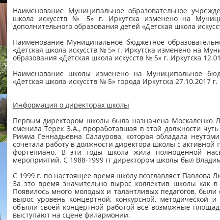
Наименование Муниципальное образовательное учрежде
школа искусств № 5» г. Иркутска изменено на Муниц
дополнительного образования детей «Детская школа искусств
Наименование Муниципальное бюджетное образовательно
«Детская школа искусств № 5» г. Иркутска изменено на М
образования «Детская школа искусств № 5» г. Иркутска 12.01
Наименование школы изменено на Муниципальное бюдж
«Детская школа искусств № 5» города Иркутска 27.10.2017 г.
Информация о директорах школы
Первым директором школы была назначена Москаленко Л.Ф
сменила Терек З.А., проработавшая в этой должности чуть 
Римма Геннадьевна Салаурова, которая обладала неутом
сочетала работу в должности директора школы с активной 
фортепиано. В эти годы школа жила полноценной нас
мероприятий. С 1988-1999 гг директором школы был Влад
С 1999 г. по настоящее время школу возглавляет Павлова 
За это время значительно вырос коллектив школы как в
Появилось много молодых и талантливых педагогов, были
вырос уровень концертной, конкурсной, методической и
объяли своей концертной работой все возможные площадк
выступают на сцене филармонии.