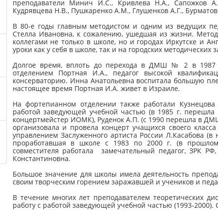
преподаватели Минич И.С., Кривлева Н.А., Сапожков А.В
Кудрявцева Н.В., Пушкаренко А.М., Глушенков А.Г., Бурматов
В 80-е годы главным методистом и одним из ведущих пе
Стелла Ивановна, к сожалению, ушедшая из жизни. Мет
коллегами не только в школе, но и городах Иркутске и Ан
уроки как у себя в школе, так и на городских методических
Долгое время, вплоть до перехода в ДМШ № 2 в 1987 
отделением Портная И.А., педагог высокой квалифика
консерваторию. Инна Анатольевна воспитала большую пле
настоящее время Портная И.А. живет в Израиле.
На фортепианном отделении также работали Кузнецова 
работой заведующей учебной частью (в 1985 г. перешла
концертмейстер ИОМК), Руденок А.П. (с 1990 перешла в ДМШ
организовала и провела концерт учащихся своего класс
управлением Заслуженного артиста России Л.Касабова (в 
проработавшая в школе с 1983 по 2000 г. (в прошло
совместителя работала замечательный педагог, ЗРК Р
Константиновна.
Большое значение для школы имела деятельность препода
своим творческим горением заражавшей и учеников и педаг
В течение многих лет преподавателем теоретических ди
работу с работой заведующей учебной частью (1993-2000). 