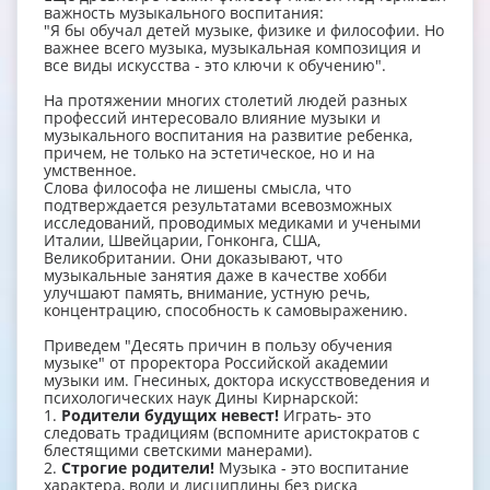
важность музыкального воспитания:
"Я бы обучал детей музыке, физике и философии. Но
важнее всего музыка, музыкальная композиция и
все виды искусства - это ключи к обучению".
На протяжении многих столетий людей разных
профессий интересовало влияние музыки и
музыкального воспитания на развитие ребенка,
причем, не только на эстетическое, но и на
умственное.
Слова философа не лишены смысла, что
подтверждается результатами всевозможных
исследований, проводимых медиками и учеными
Италии, Швейцарии, Гонконга, США,
Великобритании. Они доказывают, что
музыкальные занятия даже в качестве хобби
улучшают память, внимание, устную речь,
концентрацию, способность к самовыражению.
Приведем "Десять причин в пользу обучения
музыке" от проректора Российской академии
музыки им. Гнесиных, доктора искусствоведения и
психологических наук Дины Кирнарской:
1.
Родители будущих невест!
Играть- это
следовать традициям (вспомните аристократов с
блестящими светскими манерами).
2.
Строгие родители!
Музыка - это воспитание
характера, воли и дисциплины без риска