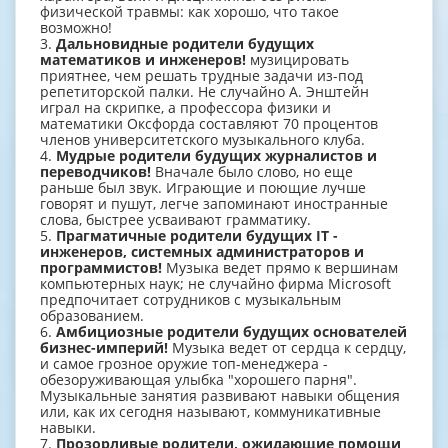
физической травмы: как хорошо, что такое
возможно!
3.
Дальновидные родители будущих
математиков и инженеров!
музицировать
приятнее, чем решать трудные задачи из-под
репетиторской палки. Не случайно А. Энштейн
играл на скрипке, а профессора физики и
математики Оксфорда составляют 70 процентов
членов университетского музыкального клуба.
4.
Мудрые родители будущих журналистов и
переводчиков!
Вначале было слово, но еще
раньше был звук. Играющие и поющие лучше
говорят и пушут, легче запоминают иностранные
слова, быстрее усваивают грамматику.
5.
Прагматичные родители будущих IT -
инженеров, системных администраторов и
программистов!
Музыка ведет прямо к вершинам
компьютерных наук; не случайно фирма Microsoft
предпочитает сотрудников с музыкальным
образованием.
6.
Амбициозные родители будущих основателей
бизнес-империй!
Музыка ведет от сердца к сердцу,
и самое грозное оружие топ-менеджера -
обезоруживающая улыбка "хорошего парня".
Музыкальные занятия развивают навыки общения
или, как их сегодня называют, коммуникативные
навыки.
7.
Прозорливые родители, ожидающие помощи